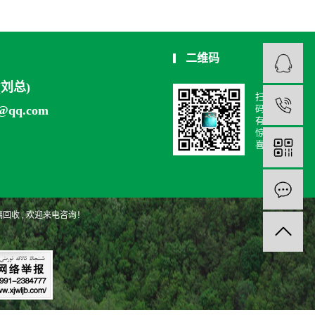
二维码
6(刘总)
扫
1
9@qq.com
码
有
惊
喜
璃回收
, 欢迎来电咨询！