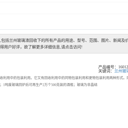
,包括
兰州玻璃渣回收
下的所有产品的用途、型号、范围、图片、新闻及
得用户好评，欲了解更多详细信息,请点击访问!
产品编号：160128
关键词：
兰州玻
收利用中的包装利用。它又有回收利用中的同物包装利用和更物包装利用两种形式。
；1吨废玻璃回炉后可再生产2万个500克装的酒瓶；玻璃为非晶结