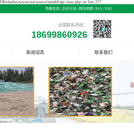
cjf9bvlmhes/wwwroot/source/model/api.class.php on line 217
热推信息
|
企业分站
|
网站地图
|
RSS
|
XML
全国联系热线：
18699860926
新闻动态
联系我们
公司新闻
行业资讯
技术资讯