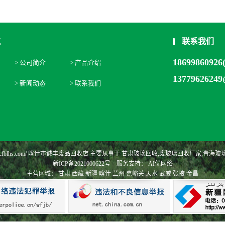
航
联系我们
1869986092
> 公司简介
> 产品介绍
1377962624
> 新闻动态
> 联系我们
//www.cfblhs.com/ 喀什市诚丰废品回收店 主要从事于
甘肃玻璃回收
,
废玻璃回收厂家
,
青海玻
新ICP备2021000622号
服务支持：
AI优网络
主营区域：
甘肃
西藏
新疆
喀什
兰州
嘉峪关
天水
武威
张掖
金昌