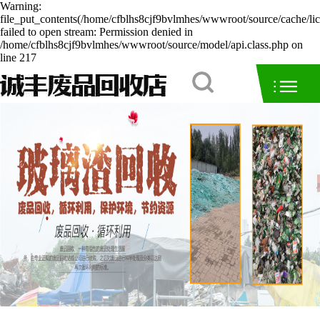
Warning:
file_put_contents(/home/cfblhs8cjf9bvlmhes/wwwroot/source/cache/li
failed to open stream: Permission denied in
/home/cfblhs8cjf9bvlmhes/wwwroot/source/model/api.class.php on
line 217