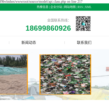
cjf9bvlmhes/wwwroot/source/model/api.class.php on line 217
热推信息
|
企业分站
|
网站地图
|
RSS
|
XML
全国联系热线：
18699860926
新闻动态
联系我们
公司新闻
行业资讯
技术资讯