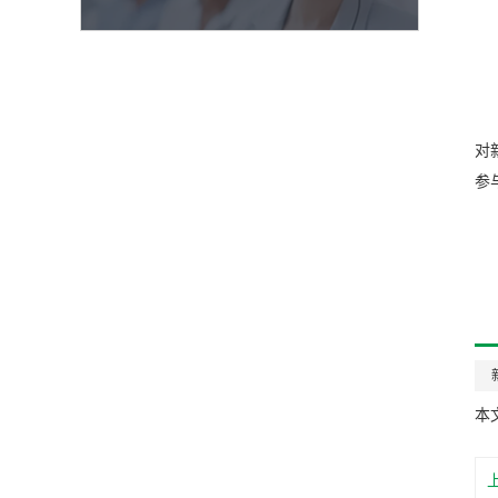
对
参
本