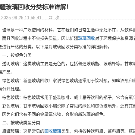
疆玻璃回收分类标准详解！
2025-08-25 11:55:41
次
玻璃是一种广泛使用的材料，它在我们的日常生活中无处不在，从饮料
，而且回收过程中不会损失质量，因此新疆
玻璃回收
对于环境保护和资源
要进行严格的分类。以下是对玻璃回收分类标准的详细解释。
一、按颜色分类
透明玻璃：这类玻璃主要是无色的，包括普通玻璃瓶、玻璃杯等。甘肃
璃产品。
绿色玻璃：
新疆
玻璃回收厂家说
绿色玻璃通常用于饮料瓶，如啤酒瓶和
璃分开处理。
棕色玻璃：棕色玻璃常用于盛装咖啡、威士忌等饮料的瓶子。它含有氧
彩色玻璃：甘肃玻璃回收小编说除了常见的绿色和棕色玻璃外，还有其
，因为它们含有不同的金属氧化物，会影响新玻璃的颜色。
二、按玻璃类型分类
瓶罐玻璃：这是常见的
回收玻璃
类型，包括各种饮料瓶、酱料瓶等。瓶