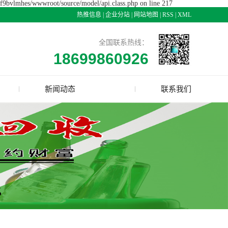
cjf9bvlmhes/wwwroot/source/model/api.class.php on line 217
热推信息
|
企业分站
|
网站地图
|
RSS
|
XML
全国联系热线：
18699860926
新闻动态
联系我们
公司新闻
行业资讯
技术资讯