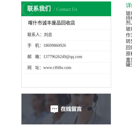
C
详
联系我们
Contact Us
玻
持
喀什市诚丰废品回收店
剂
玻
联系人：刘总
作
转
手 机：18699860926
回
原
邮 箱：13779626249@qq.com
重
罐
网 址：www.cfblhs.com