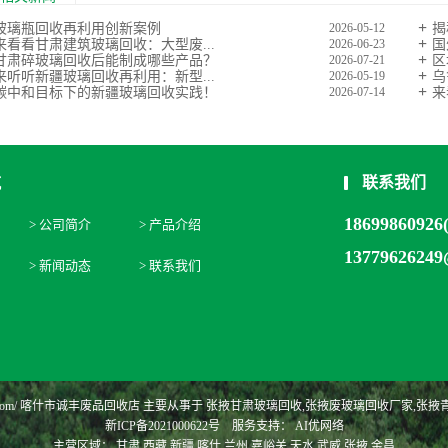
玻璃瓶回收再利用创新案例
揭
2026-05-12
来看看甘肃建筑玻璃回收：大型废...
国
2026-06-23
甘肃碎玻璃回收后能制成哪些产品？
区
2026-07-21
来听听新疆玻璃回收再利用：新型...
乌
2026-05-19
碳中和目标下的新疆玻璃回收实践！
来
2026-07-14
航
联系我们
1869986092
> 公司简介
> 产品介绍
1377962624
> 新闻动态
> 联系我们
.cfblhs.com/ 喀什市诚丰废品回收店 主要从事于
张掖甘肃玻璃回收
,
张掖废玻璃回收厂家
,
张掖
新ICP备2021000622号
服务支持：
AI优网络
主营区域：
甘肃
西藏
新疆
喀什
兰州
嘉峪关
天水
武威
张掖
金昌