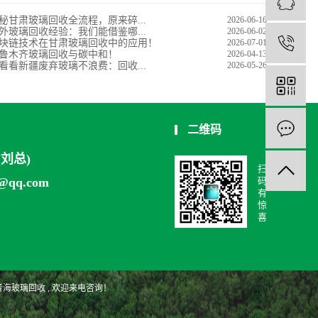
秘甘肃玻璃回收全流程，原来碎...
2026-06-16
外玻璃回收经验：我们能借鉴哪...
2026-06-02
块链技术在甘肃玻璃回收中的应用！
1
2026-07-01
鲁木齐玻璃回收与碳中和！
2026-04-13
看看新疆废弃玻璃不浪费：回收...
2026-05-26
二维码
6(刘总)
扫
9@qq.com
码
有
惊
喜
青海玻璃回收
, 欢迎来电咨询！