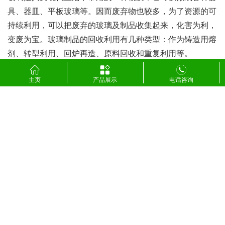
具、器皿、平板玻璃等。因而废弃物也较多，为了资源的可
持续利用，可以把废弃的玻璃及制品收集起来，化害为利，
变废为宝。玻璃制品的回收利用有几种类型：作为铸造用熔
剂、转型利用、回炉再造、原料回收和重复利用等。
玻璃制品的回收利用有几种类型：作为铸造用熔剂、转型利
主页
产品展示
电话咨询
用、回炉再造、原料回收和重复利用等。
作为铸造用熔剂
:碎玻璃可作为铸钢和铸造铜合金熔炼的熔
剂，起覆盖熔液防止氧化作用。
转型利用
:转型利用是一种急待开发的回收利用方法，今后
将会有很多新的可带来增值的技术用于转型利用。
回炉再造
:将回收的玻璃进行预处理后，回炉熔融制造玻璃
容器、玻璃纤维等。
原料回用
:将回收的碎玻璃作为玻璃制品的添加原料，因为
适量地加入碎玻璃有助于玻璃在较低温度下熔融。
重复利用玻璃瓶，包装的重复利用范围主要为低值量大的商