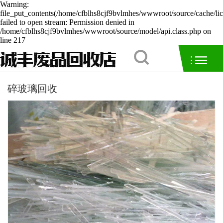
Warning:
file_put_contents(/home/cfblhs8cjf9bvlmhes/wwwroot/source/cache/li
failed to open stream: Permission denied in
/home/cfblhs8cjf9bvlmhes/wwwroot/source/model/api.class.php on
line 217
碎玻璃回收