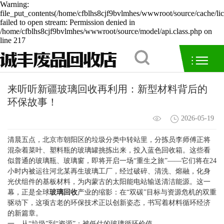
Warning:
file_put_contents(/home/cfblhs8cjf9bvlmhes/wwwroot/source/cache/li
failed to open stream: Permission denied in
/home/cfblhs8cjf9bvlmhes/wwwroot/source/model/api.class.php on
line 217
来听听新疆玻璃回收再利用：新型材料背后的
环保故事！
2026-05-19
清晨五点，北京市朝阳区的垃圾分类中转站里，分拣员李师傅正将
混杂着菜叶、塑料瓶的玻璃罐挑拣出来，投入蓝色回收箱。这些看
似普通的玻璃瓶、玻璃窗，即将开启一场“重生之旅”——它们将在24
小时内被运往河北某再生玻璃工厂，经过破碎、清洗、熔融，化身
光伏组件的基板材料，为内蒙古的太阳能电站输送清洁能源。这一
幕，正是全球
玻璃回收
产业的缩影：在“双碳”目标与资源危机的双重
驱动下，这项古老的环保技术正以创新姿态，书写着材料循环经济
的新篇章。
一、从“垃圾”到“资源”：被低估的玻璃循环价值