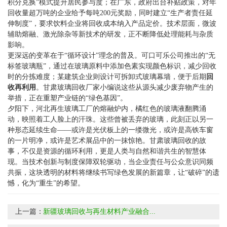
积分兑换”模式提升居民参与度；在广东，政府出台补贴政策，对年
回收量超万吨的企业给予每吨200元奖励，同时建立“生产者责任延
伸制度”，要求饮料企业将回收成本纳入产品定价。技术层面，微波
辅助熔融、激光除杂等新技术的研发，正不断降低处理能耗与杂质
影响。
更深远的变革在于“循环设计”理念的普及。可口可乐公司推出的“无
标签玻璃瓶”，通过在玻璃原料中添加色素实现颜色标识，减少回收
时的分拣难度；某建筑企业则设计可拆卸式玻璃幕墙，便于后期
回
收再利用
。
甘肃玻璃回收厂家小编说
这些从源头减少废弃物产生的
举措，正在重塑产业链的“绿色基因”。
夕阳下，河北再生玻璃工厂的熔融炉内，橘红色的玻璃液翻腾涌
动，映照着工人脸上的汗珠。这些曾被丢弃的玻璃，此刻正以另一
种形态延续生命——或许是光伏板上的一缕微光，或许是高铁车窗
的一片明净，或许是艺术展品中的一抹惊艳。甘肃玻璃回收的故
事，不仅是资源的循环利用，更是人类与自然和谐共生的智慧体
现。当技术创新与制度保障双轮驱动，当企业责任与公众意识同频
共振，这块透明的材料将继续书写绿色发展的新篇章，让“破碎”的遗
憾，化为“重生”的希望。
上一篇：
新疆玻璃回收与再生材料产业融合...