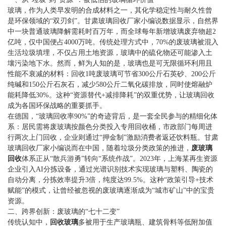
玻璃，作为人类早发明的合成材料之一，其化学稳定性与耐久性曾
是环保领域的“双刃剑”。甘肃玻璃回收厂家小编说数据显示，自然界
中一块普通玻璃降解需耗时百万年，而全球每年新增玻璃废弃物超2
亿吨，仅中国便占4000万吨。传统处理方式中，70%的废玻璃被混入
生活垃圾填埋，不仅占用土地资源，玻璃中的硫化物还可能渗入土
壤污染地下水。然而，鲜为人知的是，玻璃也是可无限循环利用且
性能不衰减的材料：回收1吨废玻璃可节省300公斤石英砂、200公斤
纯碱和150公斤石灰石，减少580公斤二氧化碳排放，同时使熔融炉
能耗降低30%。这种“资源替代+减排降耗”的双重优势，让玻璃回收
成为各国环保战略的重要抓手。
在德国，“玻璃回收率90%”的奇迹背后，是一套全民参与的精细化体
系：居民需将废玻璃按颜色分类投入专用回收桶，市政部门每周进
行两次上门回收，企业则通过“押金制”激励消费者返还饮料瓶。甘肃
玻璃回收厂家小编说而在中国，随着垃圾分类政策的推进，
废玻璃
回收
体系正从“散兵游勇”转向“系统作战”。2023年，上海某再生资源
企业引入AI分拣设备，通过光谱识别技术实现玻璃与塑料、陶瓷的
自动分离，分拣效率提升3倍，纯度达99.5%。这种“政策引导+技术
赋能”的模式，让曾经被忽视的废玻璃逐渐成为“城市矿山”中的宝贵
资源。
二、跨界创新：废玻璃的“七十二变”
传统认知中，
回收玻璃
多被用于生产玻璃瓶、建筑骨料等低附加值