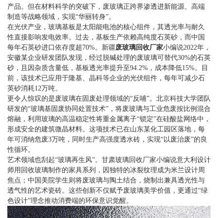
产品。但在材料科学的突破下，废玻璃正跨界渗透进新能源、高端
制造等战略领域，实现“华丽转身”。
在光伏产业，玻璃基板是太阳能电池的核心组件，其透光率与耐久
性直接影响发电效率。过去，基板生产依赖高纯度石英砂，而中国
每年石英砂进口依存度超70%。
新疆
废玻璃回收厂家
小编说
2022年，
安徽某企业研发团队发现，经过脱碱处理的废玻璃可替代30%的石英
砂，且因杂质含量低，基板透光率提升至94.2%，成本降低15%。目
前，该技术已应用于隆基、晶科等企业的光伏组件，每年可减少石
英砂消耗12万吨。
更令人惊叹的是废玻璃在固废处理领域的“反哺”。北京科技大学团队
研发的“玻璃基固废协同处置技术”，将废玻璃与工业危废按比例混合
熔融，利用玻璃的高温稳定性将重金属离子“锁定”在硅酸盐网络中，
形成安全的建筑微晶材料。这项技术已在山东某化工园区落地，每
年可消纳危废3万吨，同时生产高强度透水砖，实现“以废治废”的良
性循环。
艺术领域也刮起“玻璃再生风”。
甘肃玻璃回收厂家小编说
意大利设计
师用回收玻璃制作的家具系列，因独特的冰裂纹理成为米兰设计周
焦点；中国美院学生则将废玻璃与陶土结合，烧制出兼具透光性与
透气性的艺术瓷砖。这些创新不仅赋予废玻璃美学价值，更通过“绿
色设计”理念推动消费端的环保意识觉醒。